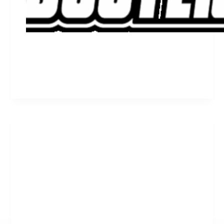
admin
November 3, 2025
BnB
Lead1.ai