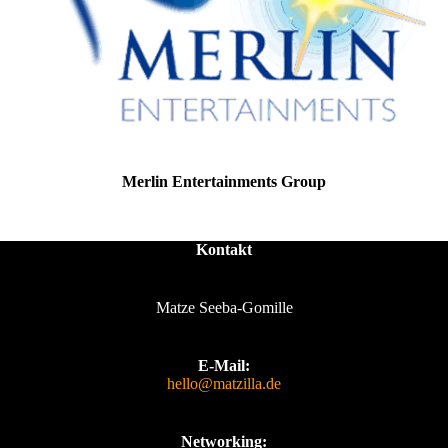
Merlin Entertainments Group
Kontakt
Matze Seeba-Gomille
E-Mail:
hello@matzilla.de
Networking: